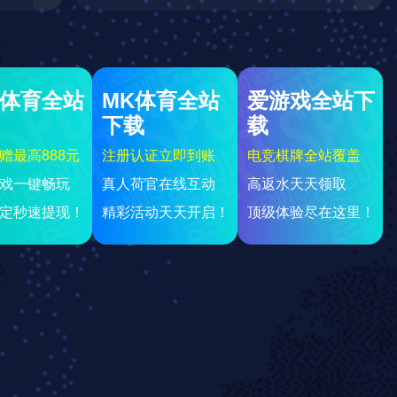
暖，引起了球迷和媒体的广泛
一变化不仅为他个人的职业生
团队配合的影响、心理因素以
高的得分效率，不仅连续三场
频繁的球员，而是逐渐找回了
对自己的不足进行了专项提
更加流畅。