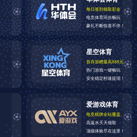
25表现引发关注