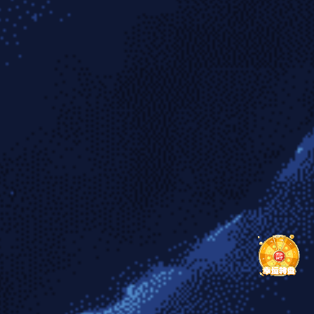
开始更好地利用挡拆战术，并
球队后卫，他承担着组织进攻
心。
端形成更具威胁性的组合。这
他射手创造了更多空位投篮机
给他带来了压力，而这种压力