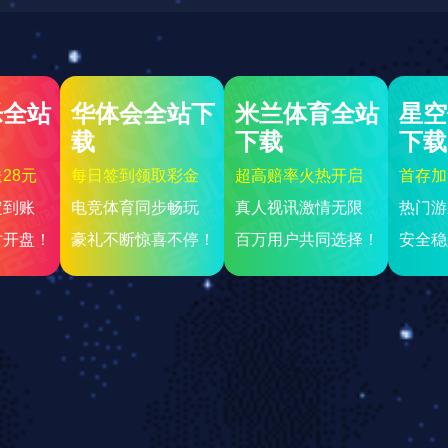
文
丹佛掘金队的表现备受关注。近日，球队核心球员沃特森状态回
森在3场比赛中均砍下25分以上，展现出了出色的竞技状态。这
金队整体战绩产生了积极影响。本文将从沃特森的状态变化、对
细分析，探讨沃特森能否助力掘金继续前行。
回暖解析
经过一段低迷期后的强势反弹。在过去的一周内，他展现出了极
键时刻为球队贡献重要得分。他不再是之前那个犹豫不决、失误
才华。
整密切相关。在教练组的指导下，沃特森加强了投篮训练，并针
果断地出手，同时也加强了与队友之间的默契配合，使得进攻端