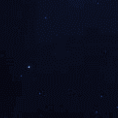
媒体人热议足协假赌黑处罚若早
近年来，中国足球的假赌黑问题屡见不
2026-06-23
篮网队最新动态尚未与雄鹿就字
在当前的NBA赛季中，篮网队与雄鹿
2026-07-14
3377官网
3377官网官方网站【KY1.AC】官网认
兰
证:手机版、app下载、登录入口、官
方网站、网页版、平台、网址、地
suppo
址、注册、娱乐，3377官网(中国)官