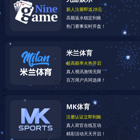
沃特森状态回暖