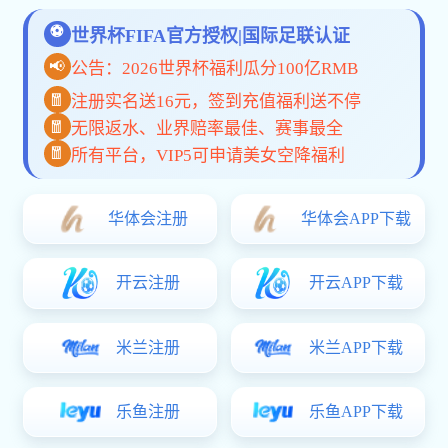
下载APP
詹姆斯直言球队第三节表现不佳缺乏能
量与努力导致失利
2026-06-13 00:11
阅读 33 次