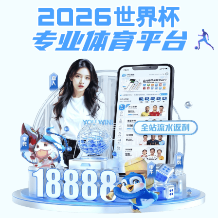
注册入口
3377官网
· 体育观看更便
捷
连接你的赛事视野，打造球迷专属的数字主场。
3377官网
网页版
提供多终端支持、高清视频、 实时比分与赛事推
荐，让你随时随地畅享体育内容。
网页端入口