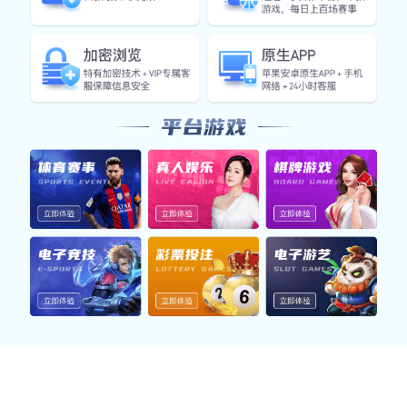
在经历了多次换帅和人员更迭后，穆斯卡特接任主帅，为球
队注入新的活力。从他执掌球队开始，海港队逐渐走出了低
谷，实现了质变式的发展。
回顾过去几年，海港队经历了起伏，但始终保持着追求胜利
的信念。特别是在穆斯卡特上任后，通过引进优秀外援及强
化青训体系，球队实力明显提升。而且，在联赛中的表现也
越来越稳健，多次获得不错的排名，这一点无疑反映出他卓
越的领导能力与清晰的发展思路。
本赛季开始前，海港队进行了充分准备，引入了一些强援，
同时也对原有阵容进行优化。这种调整让全队上下都充满信
心，希望能在新赛季中创造更好的成绩。在这样背景下，本
场百场里程碑之战更显得意义非凡，无疑是检验他们努力成
果的大好机会。