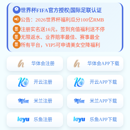
下载APP
穆斯卡特执教海港队百场里程碑之战今
晚精彩上演
2026-06-15 02:41
阅读 37 次