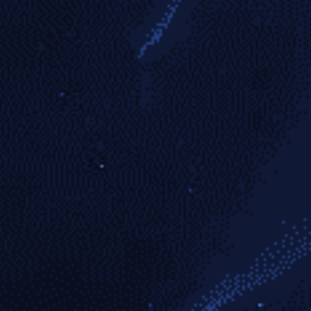
此外，他还提到了运动员在
过不断学习新的知识与技能
青训领域的决心。
2、青训的重要
对于中国足球的发展来说，
做好基础训练，才能培养出
供良好的环境。
同时，他指出，目前中国足
己的努力，提高年轻教练们
各界共同关注青训事业，让
特别是在当今时代，足球已
训体系，提高整体水平。这