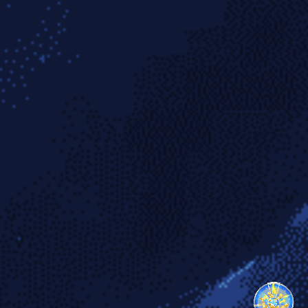
失落，而吕文君则坦言，他通
了道路，也让他更加坚定走入
投身于此。他认为，只有扎实
力，希望能为年轻人的成长提
尤为迫切。吕文君希望通过自
孩子们。同时，他也呼吁社会
球必须加快步伐，通过完善青
，共同推动这个事业的发展。