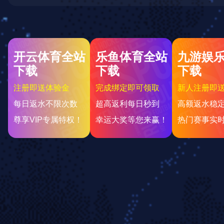
首页
体育热点
正
吕文君作为中国足球界的一
关注。本文将深入探讨吕文
性、对未来教练的期望以及
响。
1、个人经历与
吕文君的职业生涯可谓辉煌
禁感慨万千。运动员时期的
造了他的人格。
在谈到退役时，吕文君表示
年积累的经验传承给年轻一
国足球未来的一份责任。