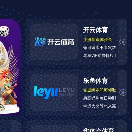
App
公司
体育
注册入口
简介
热点
便捷
、高清视频、 实时比分与