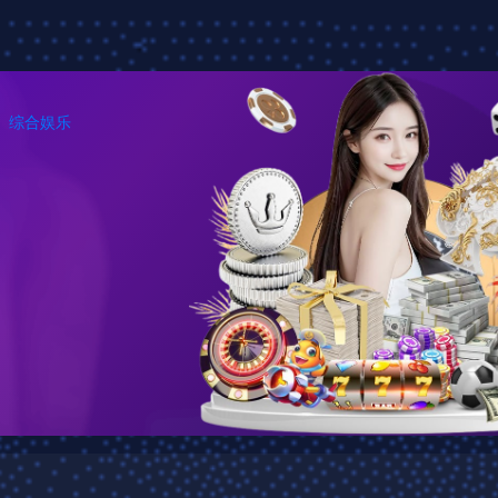
377官网
· 体育观看更
球迷专属的数字主场。
3377官网网页版
提供多终端支持
赛事推荐，让你随时随地畅享体育内容。
网页端入口
下载APP