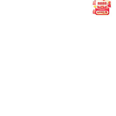
综上所述，“鹈鹕雷霆赛后冲突”不仅仅是一桩普通事件，而
是多重因素共振下的一次典型案例。它折射出的是当今竞技
体育面对压力时所展现出的脆弱与无奈，同时也是团队文化
建设的重要课题。在未来，我们希望能够看到更多积极向上
的表现，而不是因一时冲动而引发的不必要争端。
This event serves as a reminder for athletes and
organizations alike, urging them to prioritize emotional
resilience and sportsmanship. 通过共同努力，我们期待看
到一个更加理智和平衡的体育环境，让每位参与者都能展现
出最优秀的一面，为年轻一代树立良好的榜样。
分享到：