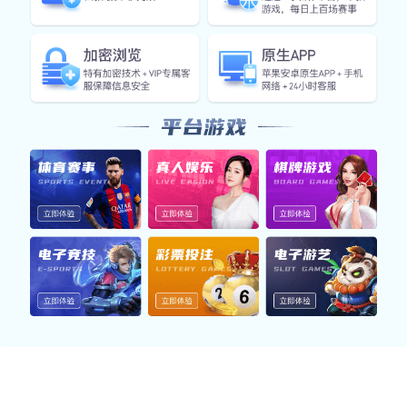
就在此时，多特费尔斯突然反击，对着对手进行了一番抓
扯，这一举动瞬间点燃了整个场面的火药味。周围球员见状
纷纷围拢过来，有的人试图劝阻，有的人则加入到争斗中，
使得原本局势已经失控且混乱不堪。
随后，安保人员和教练组迅速介入试图平息事态，但局面依
旧难以控制。这一幕被现场观众拍摄并上传至社交网络，引
发了媒体和网友们热议，也让人们对于职业运动员的行为规
范产生了一些疑问。
3、事件影响深远
此次冲突不仅仅是一场简单的肢体碰撞，它所带来的影响远
达于赛场之内。一方面，这使得两支球队在未来几轮中的交
锋备受关注，各方都想知道是否会有进一步的报复或再次交
锋。而另一方面，这也引起了联盟高层对于球员行为规范问
题的重视，可能会导致更严格的管理措施出台。