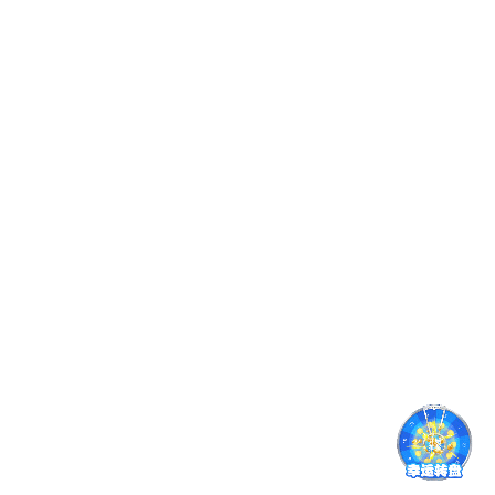
3、对球队战力影响分析
随着冬季转会窗口关闭，各队新援陆续到位，他们对原有阵
容所产生的影响不可小觑。一方面，新加入成员能够为球队
注入新的活力，提高整体竞技状态；另一方面，如果新援无
法迅速适应团队，那么就有可能导致化学反应不足，从而削
弱战斗力。例如，上赛季表现亮眼的一些新秀在加盟后未能
达到预期，这给原本希望借此提升排名或争冠目标带来了压
力。
此外，新援之间配合默契程度也是决定成败的重要因素。很
多时候，新加入球员需要时间去磨合，而这段时间正是竞争
激烈的时候。如果不能及时找到最佳状态，就可能错失宝贵
积分。因此，对教练来说，在组建阵容时必须考虑到这些因
素，以确保每位新成员都能尽快融入团队之中。