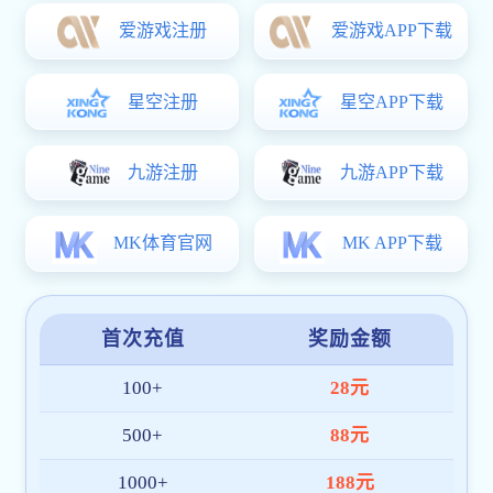
首页
体育热点
正文
在2023年冬季转会期，意甲联赛的转会市场再度引起了球迷
和媒体的广泛关注。本次转会期中，罗马俱乐部以一笔重磅
交易引进了18岁的前锋瓦斯，成为标王，引发了关于其未来
潜力的热议。此外，各大球队也在本次转会期内进行了一系
列重要引援，增强了阵容实力，为接下来的联赛争夺增添了
不少悬念。本文将从四个方面详细阐述意甲冬季转会期十大
引援，包括最具影响力的新星、各队引援策略、对球队战力
的影响，以及年轻球员的重要性等，旨在全面解析此次转会
的意义与后果。
1、最具影响力的新星
在本次冬季转会中，罗马俱乐部签下的18岁前锋瓦斯无疑是
最受瞩目的新星。作为一名年轻球员，他在过去一个赛季中