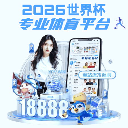
注册入口
3377官网
· 体育观看更便
捷
连接你的赛事视野，打造球迷专属的数字主场。
3377官网
网页版
提供多终端支持、高清视频、 实时比分与赛事推
荐，让你随时随地畅享体育内容。
网页端入口