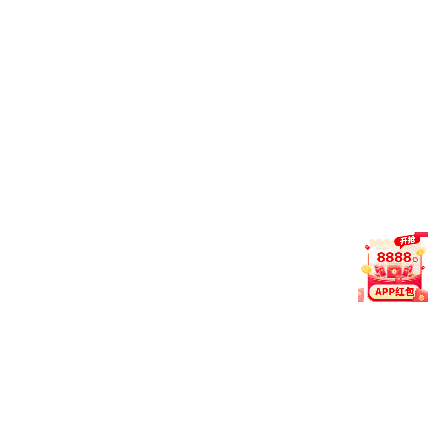
疑可以感染身边的人，并为整个团队塑造一种良好的氛围。
此外，随着年龄增长，他们逐渐积累经验，将成为未来核心
力量。因此，如今越来越多俱乐部开始投入资源用于青训建
设，希望能培育出更多优秀人才。
A最后，需要提到的是，对于那些高价购买成熟球员却忽视
培养机制的俱乐部而言，这样做不仅可能导致财政负担，还
容易造成队伍内部的不和谐。通过建立合理的人才梯队，让
年轻人成长起来，无疑是实现可持续发展的关键所在。因
此，在今后的发展过程中，有必要更加重视青年才俊，为他
们提供展示平台，同时给予充分信任与支持。
总结：
总而言之，本次意甲冬季转会期吸引了众多眼光，各支球队
根据自身需求进行了不同方向上的补强。其中，罗马以18岁
前锋瓦斯作为标王，引领潮流，使得大家对年轻才俊寄予厚
望。同时，各个俱乐部之间所采取的不同行动方案及其背后